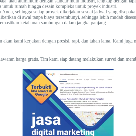
a, atau aluminium dengan standar mutu industri, lengkap dengan lapi
a untuk rumah hingga desain kompleks untuk proyek industri.
nda, sehingga setiap proyek dikerjakan sesuai jadwal yang disepakat
diberikan di awal tanpa biaya tersembunyi, sehingga lebih mudah dises
, memastikan ketahanan sambungan dalam jangka panjang.
an akan kami kerjakan dengan presisi, rapi, dan tahan lama. Kami jug
awaran harga gratis. Tim kami siap datang melakukan survei dan memb