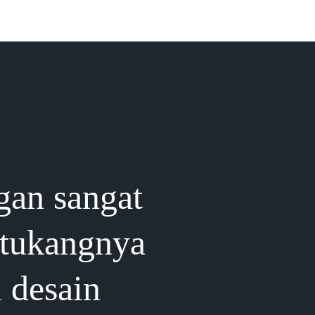
gan sangat
 tukangnya
i desain