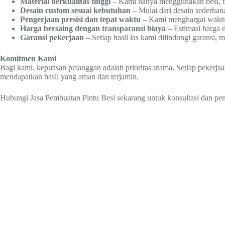
Material berkualitas tinggi
– Kami hanya menggunakan besi, baj
Desain custom sesuai kebutuhan
– Mulai dari desain sederhan
Pengerjaan presisi dan tepat waktu
– Kami menghargai waktu A
Harga bersaing dengan transparansi biaya
– Estimasi harga 
Garansi pekerjaan
– Setiap hasil las kami dilindungi garansi
Komitmen Kami
Bagi kami, kepuasan pelanggan adalah prioritas utama. Setiap pekerja
mendapatkan hasil yang aman dan terjamin.
Hubungi Jasa Pembuatan Pintu Besi sekarang untuk konsultasi dan pen