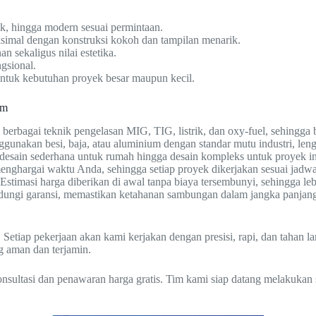
ik, hingga modern sesuai permintaan.
simal dengan konstruksi kokoh dan tampilan menarik.
 sekaligus nilai estetika.
gsional.
 untuk kebutuhan proyek besar maupun kecil.
im
erbagai teknik pengelasan MIG, TIG, listrik, dan oxy-fuel, sehingga 
nakan besi, baja, atau aluminium dengan standar mutu industri, leng
desain sederhana untuk rumah hingga desain kompleks untuk proyek in
nghargai waktu Anda, sehingga setiap proyek dikerjakan sesuai jadwal
Estimasi harga diberikan di awal tanpa biaya tersembunyi, sehingga l
indungi garansi, memastikan ketahanan sambungan dalam jangka panjan
 Setiap pekerjaan akan kami kerjakan dengan presisi, rapi, dan tahan 
g aman dan terjamin.
sultasi dan penawaran harga gratis. Tim kami siap datang melakukan 