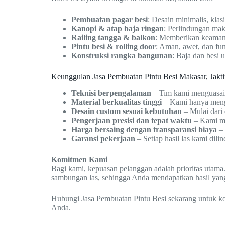
Pembuatan pagar besi
: Desain minimalis, klas
Kanopi & atap baja ringan
: Perlindungan mak
Railing tangga & balkon
: Memberikan keamanan
Pintu besi & rolling door
: Aman, awet, dan fun
Konstruksi rangka bangunan
: Baja dan besi
Keunggulan Jasa Pembuatan Pintu Besi Makasar, Jakt
Teknisi berpengalaman
– Tim kami menguasai b
Material berkualitas tinggi
– Kami hanya menggu
Desain custom sesuai kebutuhan
– Mulai dari 
Pengerjaan presisi dan tepat waktu
– Kami me
Harga bersaing dengan transparansi biaya
– 
Garansi pekerjaan
– Setiap hasil las kami dil
Komitmen Kami
Bagi kami, kepuasan pelanggan adalah prioritas utama.
sambungan las, sehingga Anda mendapatkan hasil yan
Hubungi Jasa Pembuatan Pintu Besi sekarang untuk kon
Anda.