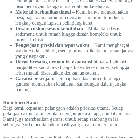
teknik pengelasan MIG, TIG, listrik, dan oxy-fuel, sehingga
bisa menangani beragam material dan ketebalan.
Material berkualitas tinggi
– Kami hanya menggunakan
besi, baja, atau aluminium dengan standar mutu industri,
lengkap dengan lapisan pelindung karat.
Desain custom sesuai kebutuhan
– Mulai dari desain
sederhana untuk rumah hingga desain kompleks untuk
proyek industri.
Pengerjaan presisi dan tepat waktu
– Kami menghargai
waktu Anda, sehingga setiap proyek dikerjakan sesuai jadwal
yang disepakati.
Harga bersaing dengan transparansi biaya
– Estimasi
harga diberikan di awal tanpa biaya tersembunyi, sehingga
lebih mudah disesuaikan dengan anggaran.
Garansi pekerjaan
– Setiap hasil las kami dilindungi
garansi, memastikan ketahanan sambungan dalam jangka
panjang.
Komitmen Kami
Bagi kami, kepuasan pelanggan adalah prioritas utama. Setiap
pekerjaan akan kami kerjakan dengan presisi, rapi, dan tahan lama.
Kami juga memberikan garansi untuk setiap sambungan las,
sehingga Anda mendapatkan hasil yang aman dan terjamin.
Hubungi Jasa Pembuatan Pintu Besi sekarang untuk konsultasi dan