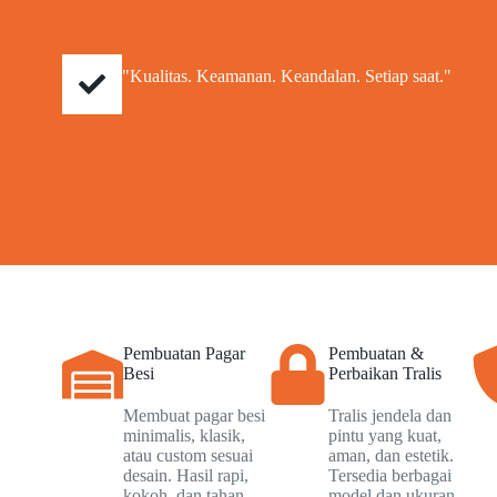
"Kualitas. Keamanan. Keandalan. Setiap saat."
Pembuatan Pagar
Pembuatan &
Besi
Perbaikan Tralis
Membuat pagar besi
Tralis jendela dan
minimalis, klasik,
pintu yang kuat,
atau custom sesuai
aman, dan estetik.
desain. Hasil rapi,
Tersedia berbagai
kokoh, dan tahan
model dan ukuran.