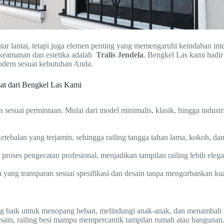
ar lantai, tetapi juga elemen penting yang memengaruhi keindahan int
keamanan dan estetika adalah
Tralis Jendela
. Bengkel Las kami hadir
odern sesuai kebutuhan Anda.
sat dari Bengkel Las Kami
 sesuai permintaan. Mulai dari model minimalis, klasik, hingga indus
tebalan yang terjamin, sehingga railing tangga tahan lama, kokoh, da
ta proses pengecatan profesional, menjadikan tampilan railing lebih eleg
ang transparan sesuai spesifikasi dan desain tanpa mengorbankan kual
ng baik untuk menopang beban, melindungi anak-anak, dan menambah 
sain, railing besi mampu mempercantik tampilan rumah atau bangunan