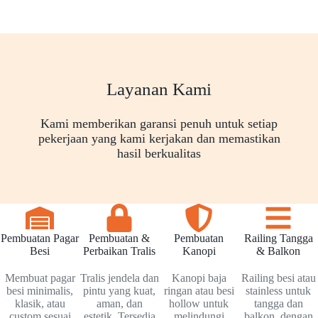
Layanan Kami
Kami memberikan garansi penuh untuk setiap
pekerjaan yang kami kerjakan dan memastikan
hasil berkualitas
Pembuatan Pagar
Pembuatan &
Pembuatan
Railing Tangga
Besi
Perbaikan Tralis
Kanopi
& Balkon
Membuat pagar
Tralis jendela dan
Kanopi baja
Railing besi atau
besi minimalis,
pintu yang kuat,
ringan atau besi
stainless untuk
klasik, atau
aman, dan
hollow untuk
tangga dan
custom sesuai
estetik. Tersedia
melindungi
balkon, dengan