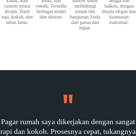
klasik, atau
aman, dan
hollow untuk
tangga dan
custom sesuai
estetik. Tersedia
melindungi
balkon, dengan
desain. Hasil
berbagai model
rumah dan
desain elegan dan
rapi, kokoh, dan
dan ukuran.
bangunan Anda
keamanan
tahan lama.
dari panas dan
maksimal.
hujan.
Pagar rumah saya dikerjakan dengan sangat
rapi dan kokoh. Prosesnya cepat, tukangnya