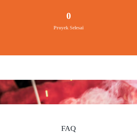
0
Proyek Selesai
FAQ