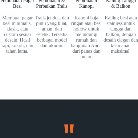
Pembuatan Pagar
Pembuatan &
Pembuatan
Railing Tangga
Besi
Perbaikan Tralis
Kanopi
& Balkon
Membuat pagar
Tralis jendela dan
Kanopi baja
Railing besi atau
besi minimalis,
pintu yang kuat,
ringan atau besi
stainless untuk
klasik, atau
aman, dan
hollow untuk
tangga dan
custom sesuai
estetik. Tersedia
melindungi
balkon, dengan
desain. Hasil
berbagai model
rumah dan
desain elegan dan
rapi, kokoh, dan
dan ukuran.
bangunan Anda
keamanan
tahan lama.
dari panas dan
maksimal.
hujan.