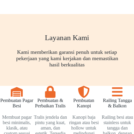
Layanan Kami
Kami memberikan garansi penuh untuk setiap
pekerjaan yang kami kerjakan dan memastikan
hasil berkualitas
Pembuatan Pagar
Pembuatan &
Pembuatan
Railing Tangga
Besi
Perbaikan Tralis
Kanopi
& Balkon
Membuat pagar
Tralis jendela dan
Kanopi baja
Railing besi atau
besi minimalis,
pintu yang kuat,
ringan atau besi
stainless untuk
klasik, atau
aman, dan
hollow untuk
tangga dan
custom sesuai
estetik. Tersedia
melindungi
balkon, dengan