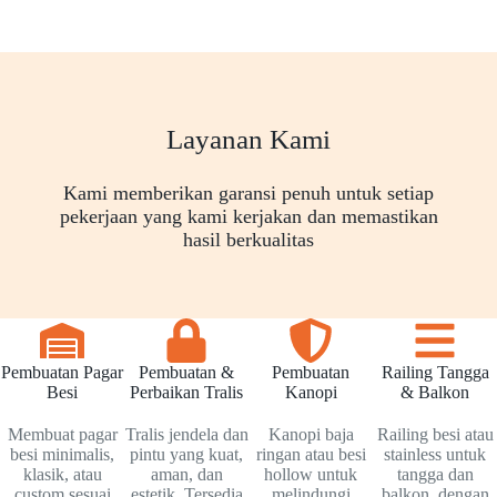
Layanan Kami
Kami memberikan garansi penuh untuk setiap
pekerjaan yang kami kerjakan dan memastikan
hasil berkualitas
Pembuatan Pagar
Pembuatan &
Pembuatan
Railing Tangga
Besi
Perbaikan Tralis
Kanopi
& Balkon
Membuat pagar
Tralis jendela dan
Kanopi baja
Railing besi atau
besi minimalis,
pintu yang kuat,
ringan atau besi
stainless untuk
klasik, atau
aman, dan
hollow untuk
tangga dan
custom sesuai
estetik. Tersedia
melindungi
balkon, dengan