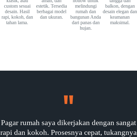
klasik, atau
aman, dan
hollow untuk
tangga dan
custom sesuai
estetik. Tersedia
melindungi
balkon, dengan
desain. Hasil
berbagai model
rumah dan
desain elegan dan
rapi, kokoh, dan
dan ukuran.
bangunan Anda
keamanan
tahan lama.
dari panas dan
maksimal.
hujan.
Pagar rumah saya dikerjakan dengan sangat
rapi dan kokoh. Prosesnya cepat, tukangnya