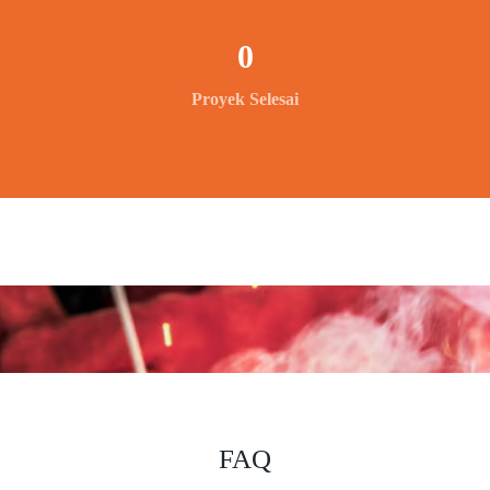
0
Proyek Selesai
FAQ