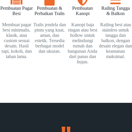
Pembuatan Pagar
Pembuatan &
Pembuatan
Railing Tangga
Besi
Perbaikan Tralis
Kanopi
& Balkon
Membuat pagar
Tralis jendela dan
Kanopi baja
Railing besi atau
besi minimalis,
pintu yang kuat,
ringan atau besi
stainless untuk
klasik, atau
aman, dan
hollow untuk
tangga dan
custom sesuai
estetik. Tersedia
melindungi
balkon, dengan
desain. Hasil
berbagai model
rumah dan
desain elegan dan
rapi, kokoh, dan
dan ukuran.
bangunan Anda
keamanan
tahan lama.
dari panas dan
maksimal.
hujan.