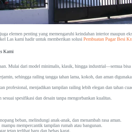
pi juga elemen penting yang memengaruhi keindahan interior maupun e
kel Las kami hadir untuk memberikan solusi
Pembuatan Pagar Besi Kra
as Kami
an. Mulai dari model minimalis, klasik, hingga industrial—semua bis
jamin, sehingga railing tangga tahan lama, kokoh, dan aman digunaka
tan profesional, menjadikan tampilan railing lebih elegan dan tahan cua
esuai spesifikasi dan desain tanpa mengorbankan kualitas.
enopang beban, melindungi anak-anak, dan menambah rasa aman.
esi mampu mempercantik tampilan rumah atau bangunan.
 tetap terlihat baru dan bebas karat.