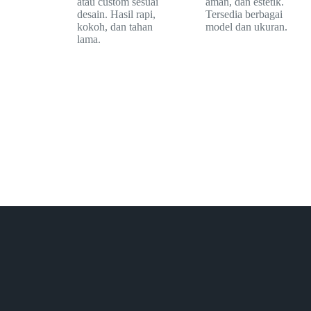
atau custom sesuai
aman, dan estetik.
desain. Hasil rapi,
Tersedia berbagai
kokoh, dan tahan
model dan ukuran.
lama.