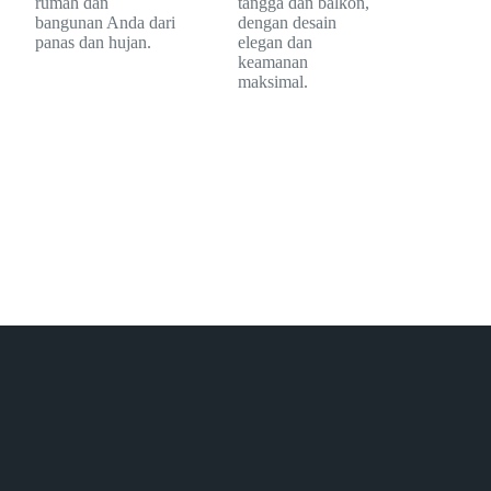
rumah dan
tangga dan balkon,
bangunan Anda dari
dengan desain
panas dan hujan.
elegan dan
keamanan
maksimal.