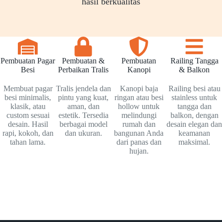
hasil berkualitas
Pembuatan Pagar
Pembuatan &
Pembuatan
Railing Tangga
Besi
Perbaikan Tralis
Kanopi
& Balkon
Membuat pagar
Tralis jendela dan
Kanopi baja
Railing besi atau
besi minimalis,
pintu yang kuat,
ringan atau besi
stainless untuk
klasik, atau
aman, dan
hollow untuk
tangga dan
custom sesuai
estetik. Tersedia
melindungi
balkon, dengan
desain. Hasil
berbagai model
rumah dan
desain elegan dan
rapi, kokoh, dan
dan ukuran.
bangunan Anda
keamanan
tahan lama.
dari panas dan
maksimal.
hujan.