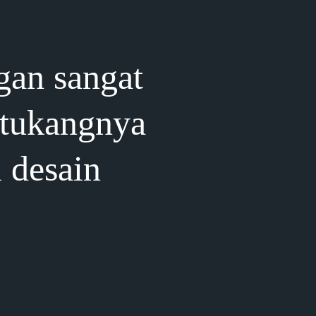
gan sangat
 tukangnya
i desain