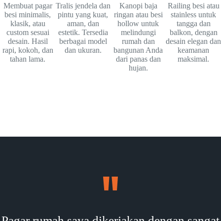
Membuat pagar
Tralis jendela dan
Kanopi baja
Railing besi atau
besi minimalis,
pintu yang kuat,
ringan atau besi
stainless untuk
klasik, atau
aman, dan
hollow untuk
tangga dan
custom sesuai
estetik. Tersedia
melindungi
balkon, dengan
desain. Hasil
berbagai model
rumah dan
desain elegan dan
rapi, kokoh, dan
dan ukuran.
bangunan Anda
keamanan
tahan lama.
dari panas dan
maksimal.
hujan.
Pagar rumah saya dikerjakan dengan sangat