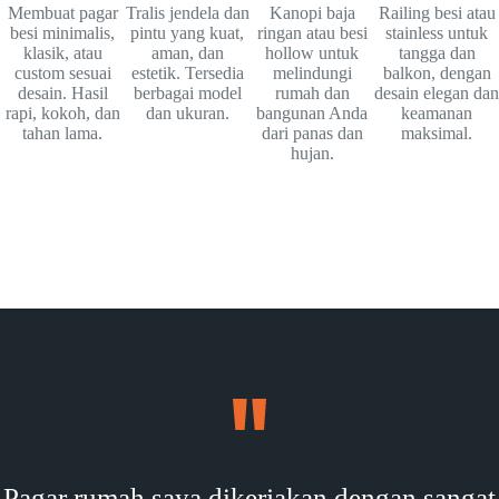
Membuat pagar
Tralis jendela dan
Kanopi baja
Railing besi atau
besi minimalis,
pintu yang kuat,
ringan atau besi
stainless untuk
klasik, atau
aman, dan
hollow untuk
tangga dan
custom sesuai
estetik. Tersedia
melindungi
balkon, dengan
desain. Hasil
berbagai model
rumah dan
desain elegan dan
rapi, kokoh, dan
dan ukuran.
bangunan Anda
keamanan
tahan lama.
dari panas dan
maksimal.
hujan.
Pagar rumah saya dikerjakan dengan sangat