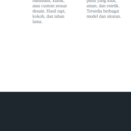
minimalis, klasik,
pintu yang kuat,
atau custom sesuai
aman, dan estetik.
desain. Hasil rapi,
Tersedia berbagai
kokoh, dan tahan
model dan ukuran.
lama.