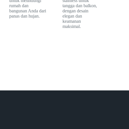
untuk melindungi
stainless untuk
rumah dan
tangga dan balkon,
bangunan Anda dari
dengan desain
panas dan hujan.
elegan dan
keamanan
maksimal.