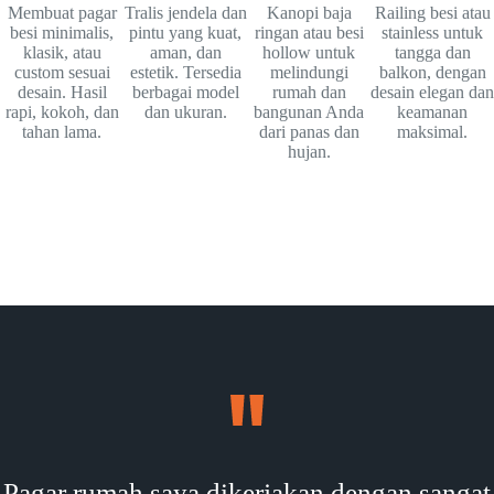
Membuat pagar
Tralis jendela dan
Kanopi baja
Railing besi atau
besi minimalis,
pintu yang kuat,
ringan atau besi
stainless untuk
klasik, atau
aman, dan
hollow untuk
tangga dan
custom sesuai
estetik. Tersedia
melindungi
balkon, dengan
desain. Hasil
berbagai model
rumah dan
desain elegan dan
rapi, kokoh, dan
dan ukuran.
bangunan Anda
keamanan
tahan lama.
dari panas dan
maksimal.
hujan.
Pagar rumah saya dikerjakan dengan sangat