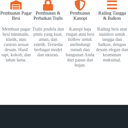
Pembuatan Pagar
Pembuatan &
Pembuatan
Railing Tangga
Besi
Perbaikan Tralis
Kanopi
& Balkon
Membuat pagar
Tralis jendela dan
Kanopi baja
Railing besi atau
besi minimalis,
pintu yang kuat,
ringan atau besi
stainless untuk
klasik, atau
aman, dan
hollow untuk
tangga dan
custom sesuai
estetik. Tersedia
melindungi
balkon, dengan
desain. Hasil
berbagai model
rumah dan
desain elegan dan
rapi, kokoh, dan
dan ukuran.
bangunan Anda
keamanan
tahan lama.
dari panas dan
maksimal.
hujan.