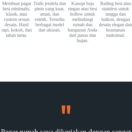
Membuat pagar
Tralis jendela dan
Kanopi baja
Railing besi atau
besi minimalis,
pintu yang kuat,
ringan atau besi
stainless untuk
klasik, atau
aman, dan
hollow untuk
tangga dan
custom sesuai
estetik. Tersedia
melindungi
balkon, dengan
desain. Hasil
berbagai model
rumah dan
desain elegan dan
rapi, kokoh, dan
dan ukuran.
bangunan Anda
keamanan
tahan lama.
dari panas dan
maksimal.
hujan.
Pagar rumah saya dikerjakan dengan sangat