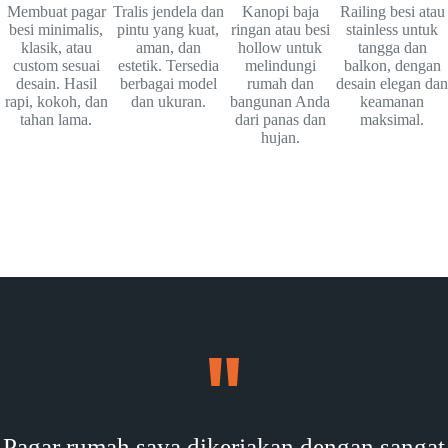
Membuat pagar
Tralis jendela dan
Kanopi baja
Railing besi atau
besi minimalis,
pintu yang kuat,
ringan atau besi
stainless untuk
klasik, atau
aman, dan
hollow untuk
tangga dan
custom sesuai
estetik. Tersedia
melindungi
balkon, dengan
desain. Hasil
berbagai model
rumah dan
desain elegan dan
rapi, kokoh, dan
dan ukuran.
bangunan Anda
keamanan
tahan lama.
dari panas dan
maksimal.
hujan.
Pagar rumah saya dikerjakan dengan sangat