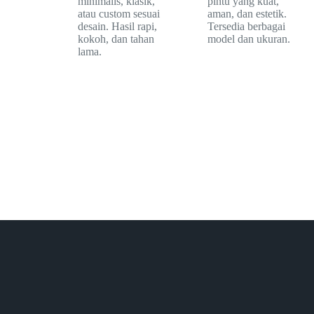
minimalis, klasik,
pintu yang kuat,
atau custom sesuai
aman, dan estetik.
desain. Hasil rapi,
Tersedia berbagai
kokoh, dan tahan
model dan ukuran.
lama.