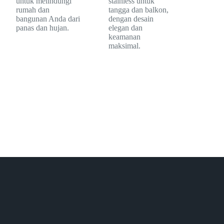
untuk melindungi
stainless untuk
rumah dan
tangga dan balkon,
bangunan Anda dari
dengan desain
panas dan hujan.
elegan dan
keamanan
maksimal.