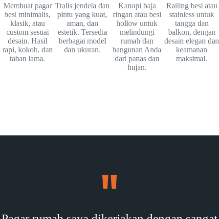
Membuat pagar
Tralis jendela dan
Kanopi baja
Railing besi atau
besi minimalis,
pintu yang kuat,
ringan atau besi
stainless untuk
klasik, atau
aman, dan
hollow untuk
tangga dan
custom sesuai
estetik. Tersedia
melindungi
balkon, dengan
desain. Hasil
berbagai model
rumah dan
desain elegan dan
rapi, kokoh, dan
dan ukuran.
bangunan Anda
keamanan
tahan lama.
dari panas dan
maksimal.
hujan.
Pagar rumah saya dikerjakan dengan sangat