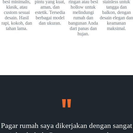
besi minimalis,
pintu yang kuat,
ringan atau besi
stainless untuk
klasik, atau
aman, dan
hollow untuk
tangga dan
custom sesuai
estetik. Tersedia
melindungi
balkon, dengan
desain. Hasil
berbagai model
rumah dan
desain elegan dan
rapi, kokoh, dan
dan ukuran.
bangunan Anda
keamanan
tahan lama.
dari panas dan
maksimal.
hujan.
Pagar rumah saya dikerjakan dengan sangat