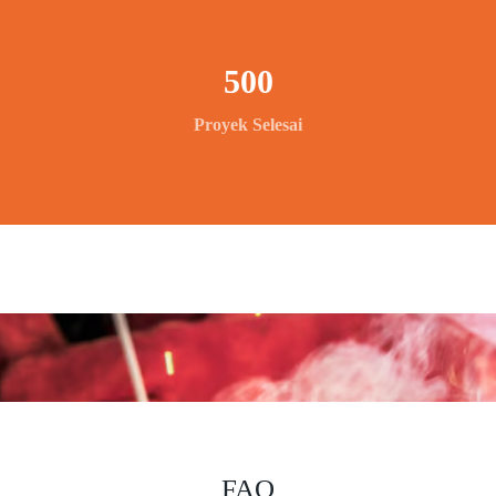
500
Proyek Selesai
FAQ