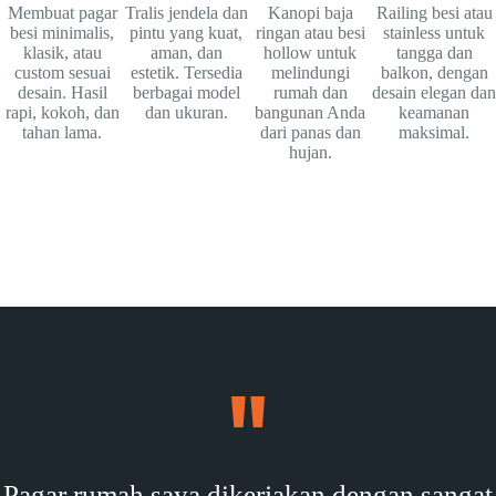
Membuat pagar
Tralis jendela dan
Kanopi baja
Railing besi atau
besi minimalis,
pintu yang kuat,
ringan atau besi
stainless untuk
klasik, atau
aman, dan
hollow untuk
tangga dan
custom sesuai
estetik. Tersedia
melindungi
balkon, dengan
desain. Hasil
berbagai model
rumah dan
desain elegan dan
rapi, kokoh, dan
dan ukuran.
bangunan Anda
keamanan
tahan lama.
dari panas dan
maksimal.
hujan.
Pagar rumah saya dikerjakan dengan sangat