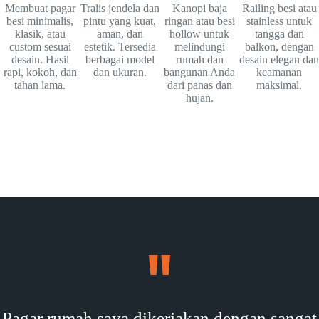
Membuat pagar
Tralis jendela dan
Kanopi baja
Railing besi atau
besi minimalis,
pintu yang kuat,
ringan atau besi
stainless untuk
klasik, atau
aman, dan
hollow untuk
tangga dan
custom sesuai
estetik. Tersedia
melindungi
balkon, dengan
desain. Hasil
berbagai model
rumah dan
desain elegan dan
rapi, kokoh, dan
dan ukuran.
bangunan Anda
keamanan
tahan lama.
dari panas dan
maksimal.
hujan.
Pagar rumah saya dikerjakan dengan sangat