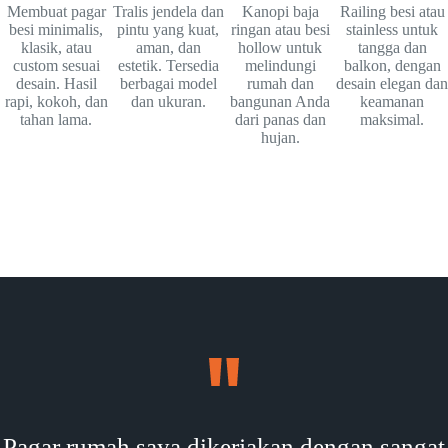
Membuat pagar
Tralis jendela dan
Kanopi baja
Railing besi atau
besi minimalis,
pintu yang kuat,
ringan atau besi
stainless untuk
klasik, atau
aman, dan
hollow untuk
tangga dan
custom sesuai
estetik. Tersedia
melindungi
balkon, dengan
desain. Hasil
berbagai model
rumah dan
desain elegan dan
rapi, kokoh, dan
dan ukuran.
bangunan Anda
keamanan
tahan lama.
dari panas dan
maksimal.
hujan.
Pagar rumah saya dikerjakan dengan sangat