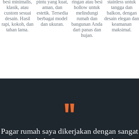
besi minimalis,
pintu yang kuat,
ringan atau besi
stainless untuk
klasik, atau
aman, dan
hollow untuk
tangga dan
custom sesuai
estetik. Tersedia
melindungi
balkon, dengan
desain. Hasil
berbagai model
rumah dan
desain elegan dan
rapi, kokoh, dan
dan ukuran.
bangunan Anda
keamanan
tahan lama.
dari panas dan
maksimal.
hujan.
Pagar rumah saya dikerjakan dengan sangat