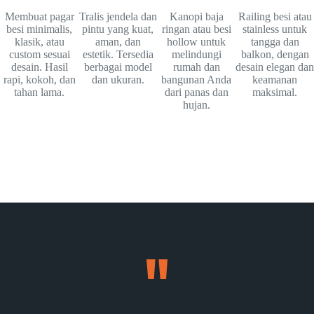
Membuat pagar
Tralis jendela dan
Kanopi baja
Railing besi atau
besi minimalis,
pintu yang kuat,
ringan atau besi
stainless untuk
klasik, atau
aman, dan
hollow untuk
tangga dan
custom sesuai
estetik. Tersedia
melindungi
balkon, dengan
desain. Hasil
berbagai model
rumah dan
desain elegan dan
rapi, kokoh, dan
dan ukuran.
bangunan Anda
keamanan
tahan lama.
dari panas dan
maksimal.
hujan.