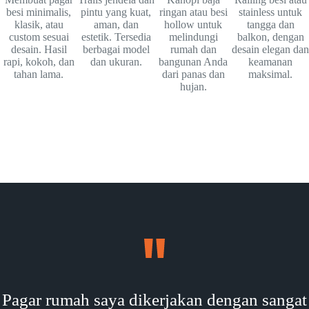
besi minimalis,
pintu yang kuat,
ringan atau besi
stainless untuk
klasik, atau
aman, dan
hollow untuk
tangga dan
custom sesuai
estetik. Tersedia
melindungi
balkon, dengan
desain. Hasil
berbagai model
rumah dan
desain elegan dan
rapi, kokoh, dan
dan ukuran.
bangunan Anda
keamanan
tahan lama.
dari panas dan
maksimal.
hujan.
Pagar rumah saya dikerjakan dengan sangat