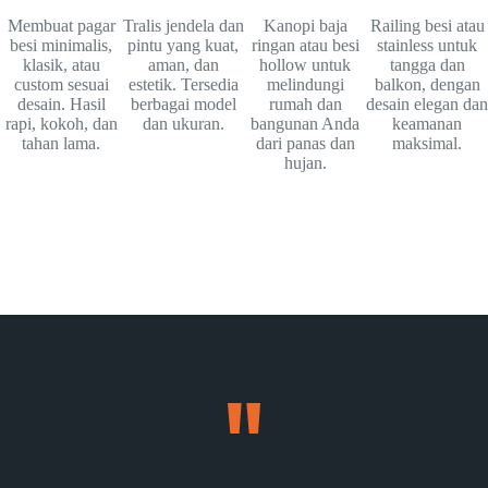
Membuat pagar
Tralis jendela dan
Kanopi baja
Railing besi atau
besi minimalis,
pintu yang kuat,
ringan atau besi
stainless untuk
klasik, atau
aman, dan
hollow untuk
tangga dan
custom sesuai
estetik. Tersedia
melindungi
balkon, dengan
desain. Hasil
berbagai model
rumah dan
desain elegan dan
rapi, kokoh, dan
dan ukuran.
bangunan Anda
keamanan
tahan lama.
dari panas dan
maksimal.
hujan.