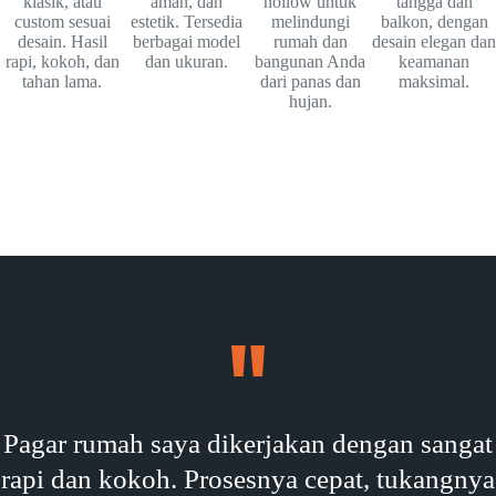
klasik, atau
aman, dan
hollow untuk
tangga dan
custom sesuai
estetik. Tersedia
melindungi
balkon, dengan
desain. Hasil
berbagai model
rumah dan
desain elegan dan
rapi, kokoh, dan
dan ukuran.
bangunan Anda
keamanan
tahan lama.
dari panas dan
maksimal.
hujan.
Pagar rumah saya dikerjakan dengan sangat
rapi dan kokoh. Prosesnya cepat, tukangnya