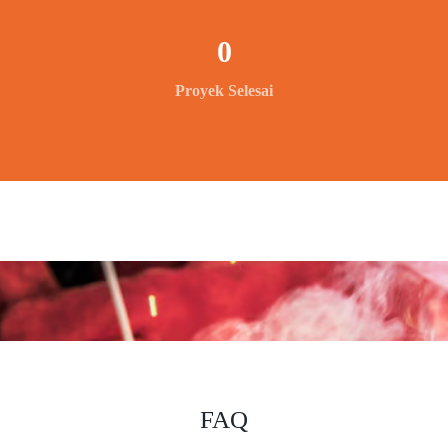
0
Proyek Selesai
FAQ