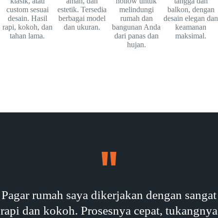
klasik, atau
aman, dan
hollow untuk
tangga dan
custom sesuai
estetik. Tersedia
melindungi
balkon, dengan
desain. Hasil
berbagai model
rumah dan
desain elegan dan
rapi, kokoh, dan
dan ukuran.
bangunan Anda
keamanan
tahan lama.
dari panas dan
maksimal.
hujan.
Pagar rumah saya dikerjakan dengan sangat
rapi dan kokoh. Prosesnya cepat, tukangnya