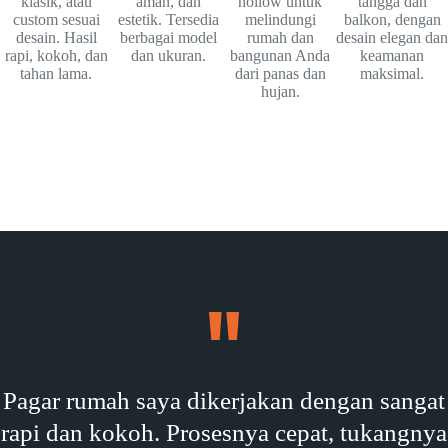
klasik, atau
aman, dan
hollow untuk
tangga dan
custom sesuai
estetik. Tersedia
melindungi
balkon, dengan
desain. Hasil
berbagai model
rumah dan
desain elegan dan
rapi, kokoh, dan
dan ukuran.
bangunan Anda
keamanan
tahan lama.
dari panas dan
maksimal.
hujan.
Pagar rumah saya dikerjakan dengan sangat
rapi dan kokoh. Prosesnya cepat, tukangnya