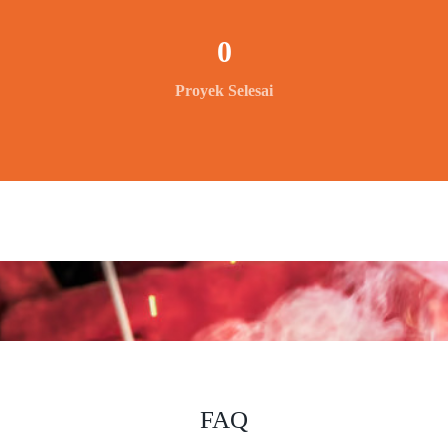
0
Proyek Selesai
FAQ