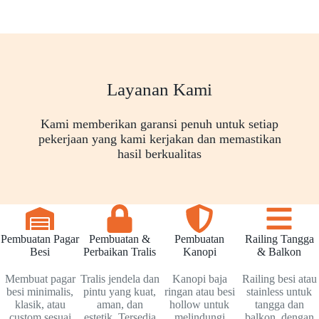
Layanan Kami
Kami memberikan garansi penuh untuk setiap
pekerjaan yang kami kerjakan dan memastikan
hasil berkualitas
Pembuatan Pagar
Pembuatan &
Pembuatan
Railing Tangga
Besi
Perbaikan Tralis
Kanopi
& Balkon
Membuat pagar
Tralis jendela dan
Kanopi baja
Railing besi atau
besi minimalis,
pintu yang kuat,
ringan atau besi
stainless untuk
klasik, atau
aman, dan
hollow untuk
tangga dan
custom sesuai
estetik. Tersedia
melindungi
balkon, dengan