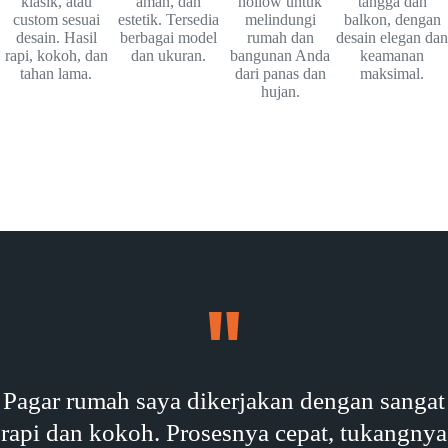
klasik, atau
aman, dan
hollow untuk
tangga dan
custom sesuai
estetik. Tersedia
melindungi
balkon, dengan
desain. Hasil
berbagai model
rumah dan
desain elegan dan
rapi, kokoh, dan
dan ukuran.
bangunan Anda
keamanan
tahan lama.
dari panas dan
maksimal.
hujan.
Pagar rumah saya dikerjakan dengan sangat
rapi dan kokoh. Prosesnya cepat, tukangnya