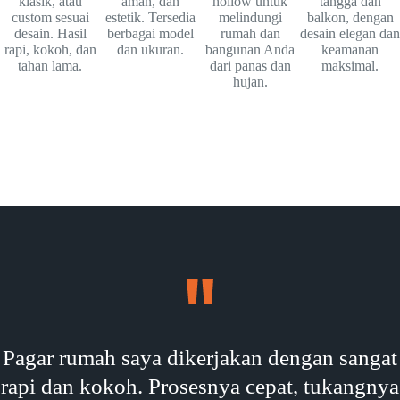
klasik, atau
aman, dan
hollow untuk
tangga dan
custom sesuai
estetik. Tersedia
melindungi
balkon, dengan
desain. Hasil
berbagai model
rumah dan
desain elegan dan
rapi, kokoh, dan
dan ukuran.
bangunan Anda
keamanan
tahan lama.
dari panas dan
maksimal.
hujan.
Pagar rumah saya dikerjakan dengan sangat
rapi dan kokoh. Prosesnya cepat, tukangnya