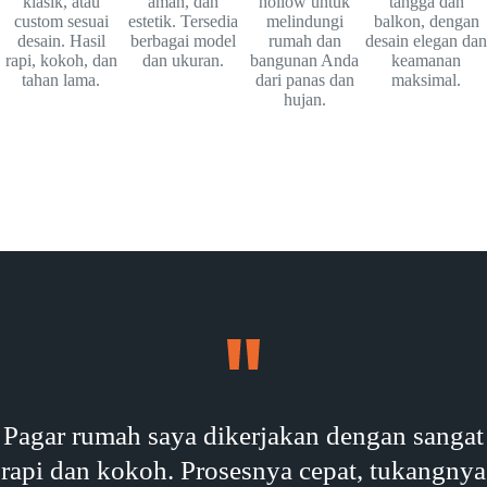
klasik, atau
aman, dan
hollow untuk
tangga dan
custom sesuai
estetik. Tersedia
melindungi
balkon, dengan
desain. Hasil
berbagai model
rumah dan
desain elegan dan
rapi, kokoh, dan
dan ukuran.
bangunan Anda
keamanan
tahan lama.
dari panas dan
maksimal.
hujan.
Pagar rumah saya dikerjakan dengan sangat
rapi dan kokoh. Prosesnya cepat, tukangnya