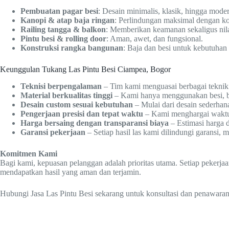
Pembuatan pagar besi
: Desain minimalis, klasik, hingga mode
Kanopi & atap baja ringan
: Perlindungan maksimal dengan ko
Railing tangga & balkon
: Memberikan keamanan sekaligus nilai
Pintu besi & rolling door
: Aman, awet, dan fungsional.
Konstruksi rangka bangunan
: Baja dan besi untuk kebutuhan
Keunggulan Tukang Las Pintu Besi Ciampea, Bogor
Teknisi berpengalaman
– Tim kami menguasai berbagai teknik 
Material berkualitas tinggi
– Kami hanya menggunakan besi, baj
Desain custom sesuai kebutuhan
– Mulai dari desain sederhan
Pengerjaan presisi dan tepat waktu
– Kami menghargai waktu A
Harga bersaing dengan transparansi biaya
– Estimasi harga 
Garansi pekerjaan
– Setiap hasil las kami dilindungi garansi
Komitmen Kami
Bagi kami, kepuasan pelanggan adalah prioritas utama. Setiap pekerja
mendapatkan hasil yang aman dan terjamin.
Hubungi Jasa Las Pintu Besi sekarang untuk konsultasi dan penawaran