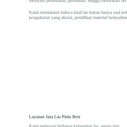
melayani pembuatan, perbaikan, hingga modifikasi berb
Kami memahami bahwa hasil las bukan hanya soal kekuat
pengukuran yang akurat, pemilihan material berkualitas
Layanan Jasa Las Pintu Besi
Kami melayani berbagai kebutuhan las, antara lain: