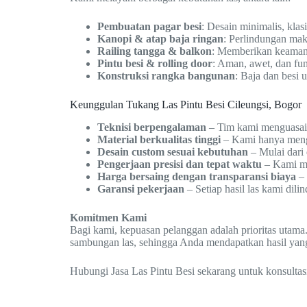
Pembuatan pagar besi
: Desain minimalis, klas
Kanopi & atap baja ringan
: Perlindungan mak
Railing tangga & balkon
: Memberikan keamanan
Pintu besi & rolling door
: Aman, awet, dan fun
Konstruksi rangka bangunan
: Baja dan besi
Keunggulan Tukang Las Pintu Besi Cileungsi, Bogor
Teknisi berpengalaman
– Tim kami menguasai b
Material berkualitas tinggi
– Kami hanya menggu
Desain custom sesuai kebutuhan
– Mulai dari 
Pengerjaan presisi dan tepat waktu
– Kami me
Harga bersaing dengan transparansi biaya
– 
Garansi pekerjaan
– Setiap hasil las kami dil
Komitmen Kami
Bagi kami, kepuasan pelanggan adalah prioritas utama.
sambungan las, sehingga Anda mendapatkan hasil yan
Hubungi Jasa Las Pintu Besi sekarang untuk konsultas