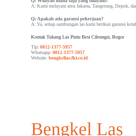
Q: Wilayah mana saja yang dilayani?
A: Kami melayani area Jakarta, Tangerang, Depok, dan
Q: Apakah ada garansi pekerjaan?
A: Ya, setiap sambungan las kami berikan garansi keta
Kontak Tukang Las Pintu Besi Cileungsi, Bogor
Tlp:
0812-1377-5957
Whatsapp:
0812-1377-5957
Website:
bengkellas.fki.co.id
Bengkel Las