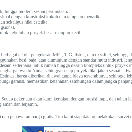
ik, hingga modern sesuai permintaan.
simal dengan konstruksi kokoh dan tampilan menarik.
 sekaligus nilai estetika.
gsional.
 untuk kebutuhan proyek besar maupun kecil.
erbagai teknik pengelasan MIG, TIG, listrik, dan oxy-fuel, sehingga 
nakan besi, baja, atau aluminium dengan standar mutu industri, leng
desain sederhana untuk rumah hingga desain kompleks untuk proyek in
nghargai waktu Anda, sehingga setiap proyek dikerjakan sesuai jadwal
Estimasi harga diberikan di awal tanpa biaya tersembunyi, sehingga l
indungi garansi, memastikan ketahanan sambungan dalam jangka panjan
 Setiap pekerjaan akan kami kerjakan dengan presisi, rapi, dan tahan 
g aman dan terjamin.
i dan penawaran harga gratis. Tim kami siap datang melakukan survei