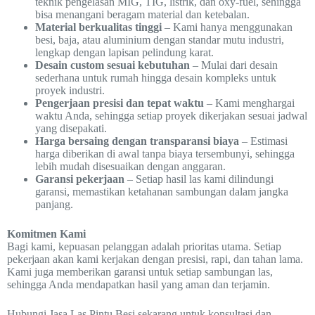
teknik pengelasan MIG, TIG, listrik, dan oxy-fuel, sehingga
bisa menangani beragam material dan ketebalan.
Material berkualitas tinggi
– Kami hanya menggunakan
besi, baja, atau aluminium dengan standar mutu industri,
lengkap dengan lapisan pelindung karat.
Desain custom sesuai kebutuhan
– Mulai dari desain
sederhana untuk rumah hingga desain kompleks untuk
proyek industri.
Pengerjaan presisi dan tepat waktu
– Kami menghargai
waktu Anda, sehingga setiap proyek dikerjakan sesuai jadwal
yang disepakati.
Harga bersaing dengan transparansi biaya
– Estimasi
harga diberikan di awal tanpa biaya tersembunyi, sehingga
lebih mudah disesuaikan dengan anggaran.
Garansi pekerjaan
– Setiap hasil las kami dilindungi
garansi, memastikan ketahanan sambungan dalam jangka
panjang.
Komitmen Kami
Bagi kami, kepuasan pelanggan adalah prioritas utama. Setiap
pekerjaan akan kami kerjakan dengan presisi, rapi, dan tahan lama.
Kami juga memberikan garansi untuk setiap sambungan las,
sehingga Anda mendapatkan hasil yang aman dan terjamin.
Hubungi Jasa Las Pintu Besi sekarang untuk konsultasi dan