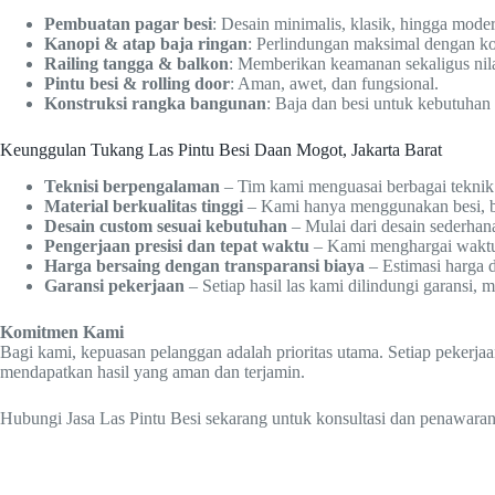
Pembuatan pagar besi
: Desain minimalis, klasik, hingga mode
Kanopi & atap baja ringan
: Perlindungan maksimal dengan ko
Railing tangga & balkon
: Memberikan keamanan sekaligus nilai
Pintu besi & rolling door
: Aman, awet, dan fungsional.
Konstruksi rangka bangunan
: Baja dan besi untuk kebutuhan
Keunggulan Tukang Las Pintu Besi Daan Mogot, Jakarta Barat
Teknisi berpengalaman
– Tim kami menguasai berbagai teknik 
Material berkualitas tinggi
– Kami hanya menggunakan besi, baj
Desain custom sesuai kebutuhan
– Mulai dari desain sederhan
Pengerjaan presisi dan tepat waktu
– Kami menghargai waktu A
Harga bersaing dengan transparansi biaya
– Estimasi harga 
Garansi pekerjaan
– Setiap hasil las kami dilindungi garansi
Komitmen Kami
Bagi kami, kepuasan pelanggan adalah prioritas utama. Setiap pekerja
mendapatkan hasil yang aman dan terjamin.
Hubungi Jasa Las Pintu Besi sekarang untuk konsultasi dan penawaran