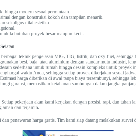
ik, hingga modern sesuai permintaan.
simal dengan konstruksi kokoh dan tampilan menarik.
 sekaligus nilai estetika.
gsional.
 untuk kebutuhan proyek besar maupun kecil.
 Selatan
erbagai teknik pengelasan MIG, TIG, listrik, dan oxy-fuel, sehingga 
nakan besi, baja, atau aluminium dengan standar mutu industri, leng
desain sederhana untuk rumah hingga desain kompleks untuk proyek in
nghargai waktu Anda, sehingga setiap proyek dikerjakan sesuai jadwal
Estimasi harga diberikan di awal tanpa biaya tersembunyi, sehingga l
indungi garansi, memastikan ketahanan sambungan dalam jangka panjan
 Setiap pekerjaan akan kami kerjakan dengan presisi, rapi, dan tahan 
g aman dan terjamin.
i dan penawaran harga gratis. Tim kami siap datang melakukan survei