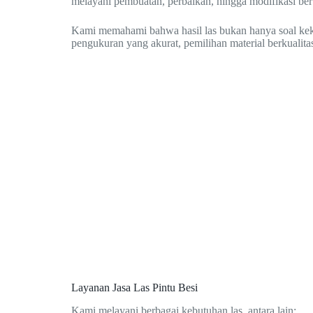
melayani pembuatan, perbaikan, hingga modifikasi berb
Kami memahami bahwa hasil las bukan hanya soal kekuat
pengukuran yang akurat, pemilihan material berkualitas
Layanan Jasa Las Pintu Besi
Kami melayani berbagai kebutuhan las, antara lain: