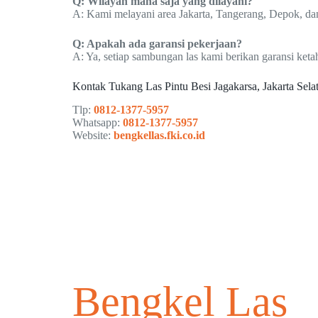
Q: Wilayah mana saja yang dilayani?
A: Kami melayani area Jakarta, Tangerang, Depok, dan
Q: Apakah ada garansi pekerjaan?
A: Ya, setiap sambungan las kami berikan garansi keta
Kontak Tukang Las Pintu Besi Jagakarsa, Jakarta Sela
Tlp:
0812-1377-5957
Whatsapp:
0812-1377-5957
Website:
bengkellas.fki.co.id
Bengkel Las