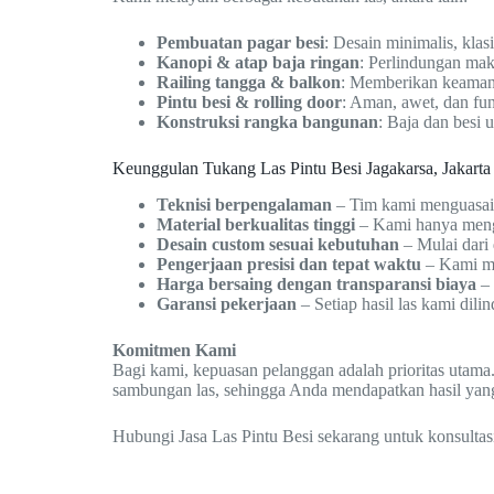
Pembuatan pagar besi
: Desain minimalis, klas
Kanopi & atap baja ringan
: Perlindungan mak
Railing tangga & balkon
: Memberikan keamanan
Pintu besi & rolling door
: Aman, awet, dan fun
Konstruksi rangka bangunan
: Baja dan besi
Keunggulan Tukang Las Pintu Besi Jagakarsa, Jakarta
Teknisi berpengalaman
– Tim kami menguasai b
Material berkualitas tinggi
– Kami hanya menggu
Desain custom sesuai kebutuhan
– Mulai dari 
Pengerjaan presisi dan tepat waktu
– Kami me
Harga bersaing dengan transparansi biaya
– 
Garansi pekerjaan
– Setiap hasil las kami dil
Komitmen Kami
Bagi kami, kepuasan pelanggan adalah prioritas utama.
sambungan las, sehingga Anda mendapatkan hasil yan
Hubungi Jasa Las Pintu Besi sekarang untuk konsultas