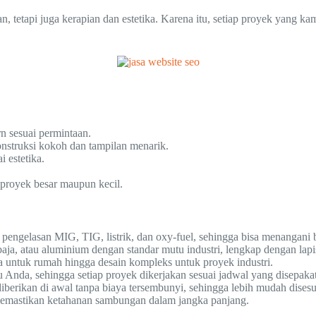
etapi juga kerapian dan estetika. Karena itu, setiap proyek yang kam
rn sesuai permintaan.
nstruksi kokoh dan tampilan menarik.
 estetika.
 proyek besar maupun kecil.
pengelasan MIG, TIG, listrik, dan oxy-fuel, sehingga bisa menangani 
a, atau aluminium dengan standar mutu industri, lengkap dengan lapi
a untuk rumah hingga desain kompleks untuk proyek industri.
nda, sehingga setiap proyek dikerjakan sesuai jadwal yang disepakat
diberikan di awal tanpa biaya tersembunyi, sehingga lebih mudah dises
, memastikan ketahanan sambungan dalam jangka panjang.