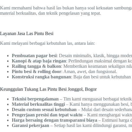
Kami memahami bahwa hasil las bukan hanya soal kekuatan sambungan, t
material berkualitas, dan teknik pengelasan yang tepat.
Layanan Jasa Las Pintu Besi
Kami melayani berbagai kebutuhan las, antara lain:
Pembuatan pagar besi
: Desain minimalis, klasik, hingga mode
Kanopi & atap baja ringan
: Perlindungan maksimal dengan ko
Railing tangga & balkon
: Memberikan keamanan sekaligus nilai
Pintu besi & rolling door
: Aman, awet, dan fungsional.
Konstruksi rangka bangunan
: Baja dan besi untuk kebutuhan
Keunggulan Tukang Las Pintu Besi Jonggol, Bogor
Teknisi berpengalaman
– Tim kami menguasai berbagai teknik 
Material berkualitas tinggi
– Kami hanya menggunakan besi, baj
Desain custom sesuai kebutuhan
– Mulai dari desain sederhan
Pengerjaan presisi dan tepat waktu
– Kami menghargai waktu A
Harga bersaing dengan transparansi biaya
– Estimasi harga 
Garansi pekerjaan
– Setiap hasil las kami dilindungi garansi