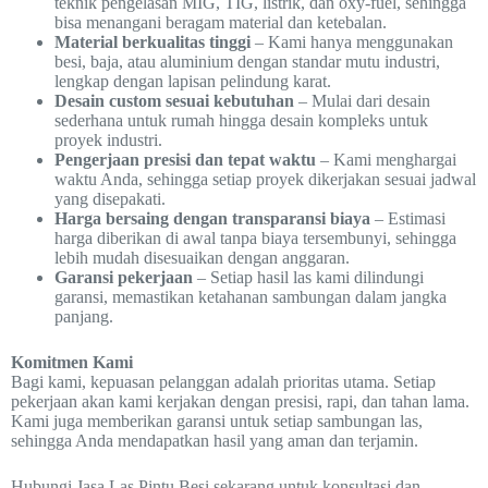
teknik pengelasan MIG, TIG, listrik, dan oxy-fuel, sehingga
bisa menangani beragam material dan ketebalan.
Material berkualitas tinggi
– Kami hanya menggunakan
besi, baja, atau aluminium dengan standar mutu industri,
lengkap dengan lapisan pelindung karat.
Desain custom sesuai kebutuhan
– Mulai dari desain
sederhana untuk rumah hingga desain kompleks untuk
proyek industri.
Pengerjaan presisi dan tepat waktu
– Kami menghargai
waktu Anda, sehingga setiap proyek dikerjakan sesuai jadwal
yang disepakati.
Harga bersaing dengan transparansi biaya
– Estimasi
harga diberikan di awal tanpa biaya tersembunyi, sehingga
lebih mudah disesuaikan dengan anggaran.
Garansi pekerjaan
– Setiap hasil las kami dilindungi
garansi, memastikan ketahanan sambungan dalam jangka
panjang.
Komitmen Kami
Bagi kami, kepuasan pelanggan adalah prioritas utama. Setiap
pekerjaan akan kami kerjakan dengan presisi, rapi, dan tahan lama.
Kami juga memberikan garansi untuk setiap sambungan las,
sehingga Anda mendapatkan hasil yang aman dan terjamin.
Hubungi Jasa Las Pintu Besi sekarang untuk konsultasi dan