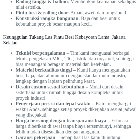
Railing tangga & balkon
: Memberikan keamanan sekaligus
nilai estetika.
Pintu besi & rolling door
: Aman, awet, dan fungsional.
Konstruksi rangka bangunan
: Baja dan besi untuk
kebutuhan proyek besar maupun kecil.
Keunggulan Tukang Las Pintu Besi Kebayoran Lama, Jakarta
Selatan
Teknisi berpengalaman
– Tim kami menguasai berbagai
teknik pengelasan MIG, TIG, listrik, dan oxy-fuel, sehingga
bisa menangani beragam material dan ketebalan.
Material berkualitas tinggi
– Kami hanya menggunakan
besi, baja, atau aluminium dengan standar mutu industri,
lengkap dengan lapisan pelindung karat.
Desain custom sesuai kebutuhan
– Mulai dari desain
sederhana untuk rumah hingga desain kompleks untuk
proyek industri.
Pengerjaan presisi dan tepat waktu
– Kami menghargai
waktu Anda, sehingga setiap proyek dikerjakan sesuai jadwal
yang disepakati.
Harga bersaing dengan transparansi biaya
– Estimasi
harga diberikan di awal tanpa biaya tersembunyi, sehingga
lebih mudah disesuaikan dengan anggaran.
Garansi pekerjaan
– Setiap hasil las kami dilindungi