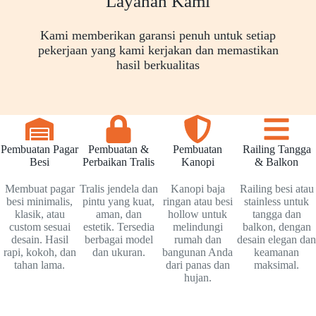
Layanan Kami
Kami memberikan garansi penuh untuk setiap
pekerjaan yang kami kerjakan dan memastikan
hasil berkualitas
Pembuatan Pagar
Pembuatan &
Pembuatan
Railing Tangga
Besi
Perbaikan Tralis
Kanopi
& Balkon
Membuat pagar
Tralis jendela dan
Kanopi baja
Railing besi atau
besi minimalis,
pintu yang kuat,
ringan atau besi
stainless untuk
klasik, atau
aman, dan
hollow untuk
tangga dan
custom sesuai
estetik. Tersedia
melindungi
balkon, dengan
desain. Hasil
berbagai model
rumah dan
desain elegan dan
rapi, kokoh, dan
dan ukuran.
bangunan Anda
keamanan
tahan lama.
dari panas dan
maksimal.
hujan.