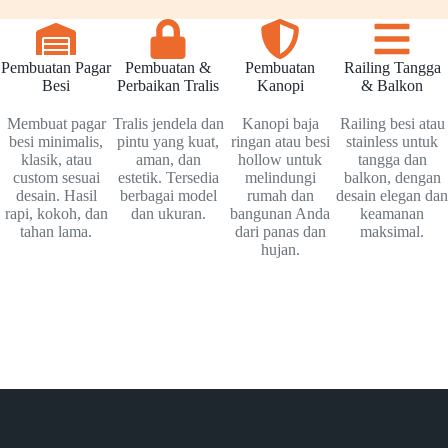
Pembuatan Pagar
Pembuatan &
Pembuatan
Railing Tangga
Besi
Perbaikan Tralis
Kanopi
& Balkon
Membuat pagar
Tralis jendela dan
Kanopi baja
Railing besi atau
besi minimalis,
pintu yang kuat,
ringan atau besi
stainless untuk
klasik, atau
aman, dan
hollow untuk
tangga dan
custom sesuai
estetik. Tersedia
melindungi
balkon, dengan
desain. Hasil
berbagai model
rumah dan
desain elegan dan
rapi, kokoh, dan
dan ukuran.
bangunan Anda
keamanan
tahan lama.
dari panas dan
maksimal.
hujan.