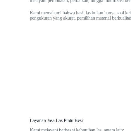
melayani pembuatan, perbaikan, hingga modifikasi berb
Kami memahami bahwa hasil las bukan hanya soal kekuat
pengukuran yang akurat, pemilihan material berkualitas
Layanan Jasa Las Pintu Besi
Kami melayani berbagai kebutuhan las, antara lain: