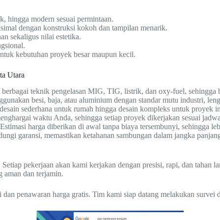
ik, hingga modern sesuai permintaan.
simal dengan konstruksi kokoh dan tampilan menarik.
 sekaligus nilai estetika.
gsional.
 untuk kebutuhan proyek besar maupun kecil.
ta Utara
erbagai teknik pengelasan MIG, TIG, listrik, dan oxy-fuel, sehingga 
nakan besi, baja, atau aluminium dengan standar mutu industri, leng
desain sederhana untuk rumah hingga desain kompleks untuk proyek in
nghargai waktu Anda, sehingga setiap proyek dikerjakan sesuai jadwal
Estimasi harga diberikan di awal tanpa biaya tersembunyi, sehingga l
indungi garansi, memastikan ketahanan sambungan dalam jangka panjan
 Setiap pekerjaan akan kami kerjakan dengan presisi, rapi, dan tahan 
g aman dan terjamin.
i dan penawaran harga gratis. Tim kami siap datang melakukan survei