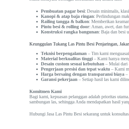
Pembuatan pagar besi
: Desain minimalis, klas
Kanopi & atap baja ringan
: Perlindungan mak
Railing tangga & balkon
: Memberikan keamanan
Pintu besi & rolling door
: Aman, awet, dan fun
Konstruksi rangka bangunan
: Baja dan besi
Keunggulan Tukang Las Pintu Besi Penjaringan, Jakar
Teknisi berpengalaman
– Tim kami menguasai b
Material berkualitas tinggi
– Kami hanya menggu
Desain custom sesuai kebutuhan
– Mulai dari 
Pengerjaan presisi dan tepat waktu
– Kami me
Harga bersaing dengan transparansi biaya
– 
Garansi pekerjaan
– Setiap hasil las kami dil
Komitmen Kami
Bagi kami, kepuasan pelanggan adalah prioritas utama.
sambungan las, sehingga Anda mendapatkan hasil yan
Hubungi Jasa Las Pintu Besi sekarang untuk konsultas