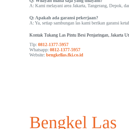
Q: Wilayah mana saja yang dilayani?
A: Kami melayani area Jakarta, Tangerang, Depok, dan
Q: Apakah ada garansi pekerjaan?
A: Ya, setiap sambungan las kami berikan garansi keta
Kontak Tukang Las Pintu Besi Penjaringan, Jakarta Ut
Tlp:
0812-1377-5957
Whatsapp:
0812-1377-5957
Website:
bengkellas.fki.co.id
Bengkel Las