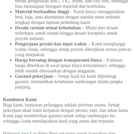
teknik pengelasan MIG, TIG, listrik, dan oxy-fuel, sehingga
bisa menangani beragam material dan ketebalan.
Material berkualitas tinggi
– Kami hanya menggunakan
besi, baja, atau aluminium dengan standar mutu industri,
lengkap dengan lapisan pelindung karat.
Desain custom sesuai kebutuhan
– Mulai dari desain
sederhana untuk rumah hingga desain kompleks untuk
proyek industri.
Pengerjaan presisi dan tepat waktu
– Kami menghargai
waktu Anda, sehingga setiap proyek dikerjakan sesuai jadwal
yang disepakati.
Harga bersaing dengan transparansi biaya
– Estimasi
harga diberikan di awal tanpa biaya tersembunyi, sehingga
lebih mudah disesuaikan dengan anggaran.
Garansi pekerjaan
– Setiap hasil las kami dilindungi
garansi, memastikan ketahanan sambungan dalam jangka
panjang.
Komitmen Kami
Bagi kami, kepuasan pelanggan adalah prioritas utama. Setiap
pekerjaan akan kami kerjakan dengan presisi, rapi, dan tahan lama.
Kami juga memberikan garansi untuk setiap sambungan las,
sehingga Anda mendapatkan hasil yang aman dan terjamin.
Hubungi Jasa Las Pintu Besi sekarang untuk konsultasi dan